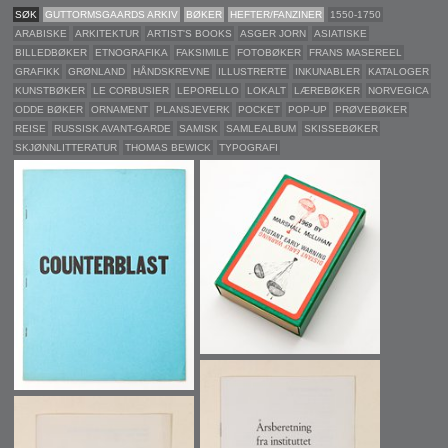
SØK
GUTTORMSGAARDS ARKIV
BØKER
HEFTER/FANZINER
1550-1750
ARABISKE
ARKITEKTUR
ARTIST'S BOOKS
ASGER JORN
ASIATISKE
BILLEDBØKER
ETNOGRAFIKA
FAKSIMILE
FOTOBØKER
FRANS MASEREEL
GRAFIKK
GRØNLAND
HÅNDSKREVNE
ILLUSTRERTE
INKUNABLER
KATALOGER
KUNSTBØKER
LE CORBUSIER
LEPORELLO
LOKALT
LÆREBØKER
NORVEGICA
ODDE BØKER
ORNAMENT
PLANSJEVERK
POCKET
POP-UP
PRØVEBØKER
REISE
RUSSISK AVANT-GARDE
SAMISK
SAMLEALBUM
SKISSEBØKER
SKJØNNLITTERATUR
THOMAS BEWICK
TYPOGRAFI