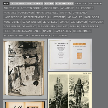
SØK
GUTTORMSGAARDS ARKIV
BØKER
ETNOGRAFIKA
1550-1750
ARABISKE
ARKITEKTUR
ARTIST'S BOOKS
ASGER JORN
ASIATISKE
BILLEDBØKER
FAKSIMILE
FOTOBØKER
FRANS MASEREEL
GRAFIKK
GRØNLAND
HÅNDSKREVNE
HEFTER/FANZINER
ILLUSTRERTE
INKUNABLER
KATALOGER
KUNSTBØKER
LE CORBUSIER
LEPORELLO
LOKALT
LÆREBØKER
NORVEGICA
ODDE BØKER
ORNAMENT
PLANSJEVERK
POCKET
POP-UP
PRØVEBØKER
REISE
RUSSISK AVANT-GARDE
SAMISK
SAMLEALBUM
SKISSEBØKER
SKJØNNLITTERATUR
THOMAS BEWICK
TYPOGRAFI